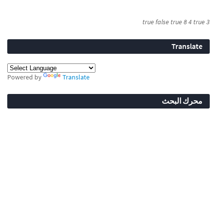
true
false
true
8
4
true
3
Translate
Powered by
Translate
محرك البحث