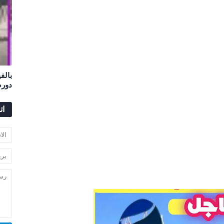
بالف
دورص
ات