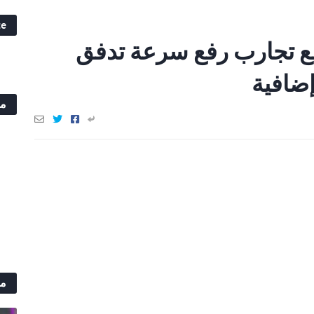
te
سع تجارب رفع سرعة تدفق
مح
مش