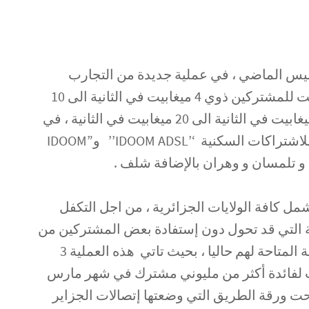
خميس الماضي ، في عملية جديدة من التجارب
التقنية ، تهدف فيها رفع تدفع الانترنت للمشتركين ذوي 4 ميغابيت في الثانية الى 10
ميغابيت في الثانية و مشتركي 10 ميغابيت في الثانية الى 20 ميغابيت في الثانية ، في
مرحلة اولية تخص التجارب التقنية للاشتراكات السكنية ‘’IDOOM ADSL’’ و”IDOOM
ل كافة الولايات الجزائرية ، من اجل التكفل
نة التي قد تحول دون إستفادة بعض المشتركين من
رفع سرعة التدفق ، مقارنة بالسرعة المتاحة لهم حاليا ، بحيث تاتي هذه العملية 3
ت لفائدة أكثر من مليوني مشترك في شهر مارس
تحت ورقة الطريق التي وضعتها إتصالات الجزاير