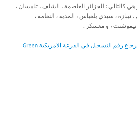
نت ، حاليا الى 17 ولاية و هي كالتالي : الجزائر العاصمة ، الشلف ، تلمسان ،
 تيبازة ، سيدي بلعباس ، المدية ، النعامة ،
تيموشنت ، و معسكر .
هذا هو الحل الوحيد لإسترجاع رقم التسجيل في القرعة الامريكية Green