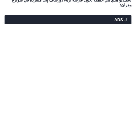
بالفيديو هذي هي حقيقة تحول عارضة أزياء دورصاف إلى مشردة في شوارع
وهران!
ADS-J