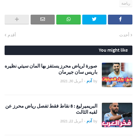
رياضة
أحدث
أقدم
You might like
صورة لرياض محرز يستفز بها المان سيتي نظيره
باريس سان جيرمان
by
آدم
-
أبريل 30, 2021
البريميرليغ : 8 نقاط فقط تفصل رياض محرز عن
لقبه الثالث
by
آدم
-
أبريل 22, 2021