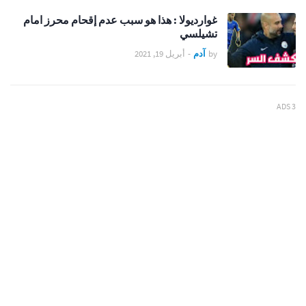
غوارديولا : هذا هو سبب عدم إقحام محرز امام
تشيلسي
by
آدم
-
أبريل 19, 2021
ADS 3