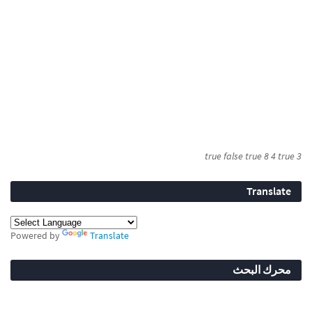
true
false
true
8
4
true
3
Translate
Powered by
Translate
محرك البحث