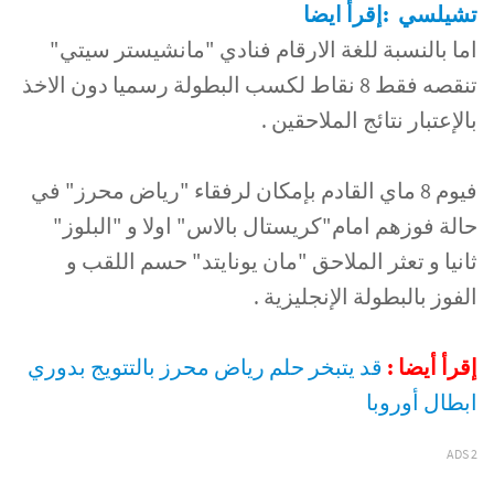
تشيلسي :إقرأ ايضا
اما بالنسبة للغة الارقام فنادي "مانشيستر سيتي"
تنقصه فقط 8 نقاط لكسب البطولة رسميا دون الاخذ
بالإعتبار نتائج الملاحقين .
فيوم 8 ماي القادم بإمكان لرفقاء "رياض محرز" في
حالة فوزهم امام"كريستال بالاس" اولا و "البلوز"
ثانيا و تعثر الملاحق "مان يونايتد" حسم اللقب و
الفوز بالبطولة الإنجليزية .
إقرأ أيضا :
قد يتبخر حلم رياض محرز بالتتويج بدوري
ابطال أوروبا
ADS 2