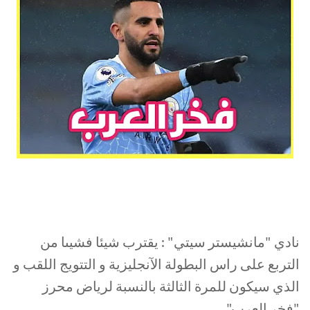
البريميرليغ 8 نقاط فقط تفصل رياض محرز عن لقبه
الثالث
نادي "مانشيستر سيتي" : يقترب شيئا فشيىا من
التربع على راس البطولة الآنجليزية و التتويج اللقب و
الذي سيكون للمرة الثالثة بالنسبة لرياض محرز
"فخر العرب".